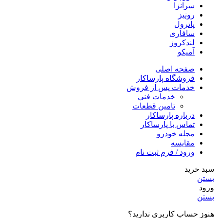
سرانزا
رونیز
پاترول
سافاری
لندکروز
آمیکو
صفحه اصلی
فروشگاه پارساکار
خدمات پس از فروش
خدمات فنی
تامین قطعات
درباره پارساکار
تماس با پارساکار
مجله خودرو
مقایسه
ورود / فرم ثبت نام
سبد خرید
بستن
ورود
بستن
هنوز حساب کاربری ندارید؟