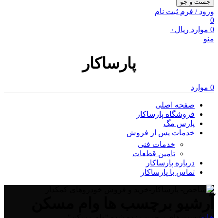
جست و جو
ورود / فرم ثبت نام
0
0
موارد
ریال
۰
منو
پارساکار
0
موارد
صفحه اصلی
فروشگاه پارساکار
پارس مگ
خدمات پس از فروش
خدمات فنی
تامین قطعات
درباره پارساکار
تماس با پارساکار
آرشیو برچسب ها وام مسکن
خانه
/
پست های برچسب زده شده "وام مسکن"