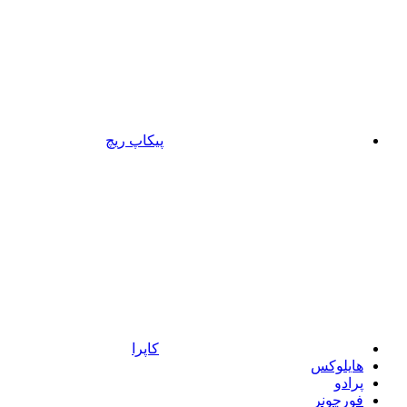
پیکاپ ریچ
کاپرا
هایلوکس
پرادو
فورچونر