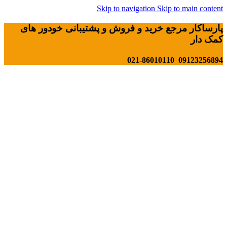
Skip to navigation
Skip to main content
پارساکار مرجع خرید و فروش و پشتیبانی خودور های
کمک دار
09123256894 021-86010110