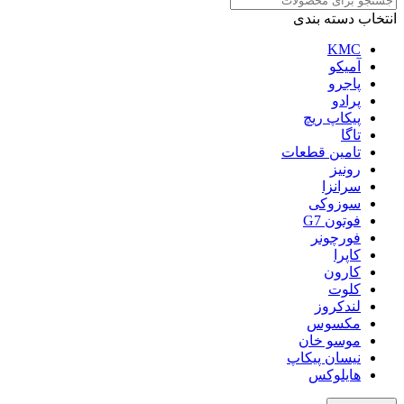
انتخاب دسته بندی
KMC
آمیکو
پاجرو
پرادو
پیکاپ ریچ
تاگا
تامین قطعات
رونیز
سرانزا
سوزوکی
فوتون G7
فورچونر
کاپرا
کارون
کلوت
لندکروز
مکسوس
موسو خان
نیسان پیکاپ
هایلوکس