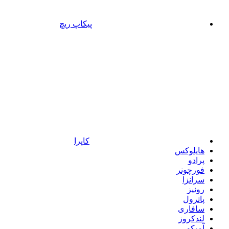
پیکاپ ریچ
کاپرا
هایلوکس
پرادو
فورچونر
سرانزا
رونیز
پاترول
سافاری
لندکروز
آمیکو