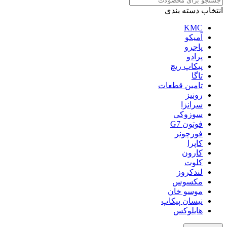
انتخاب دسته بندی
KMC
آمیکو
پاجرو
پرادو
پیکاپ ریچ
تاگا
تامین قطعات
رونیز
سرانزا
سوزوکی
فوتون G7
فورچونر
کاپرا
کارون
کلوت
لندکروز
مکسوس
موسو خان
نیسان پیکاپ
هایلوکس