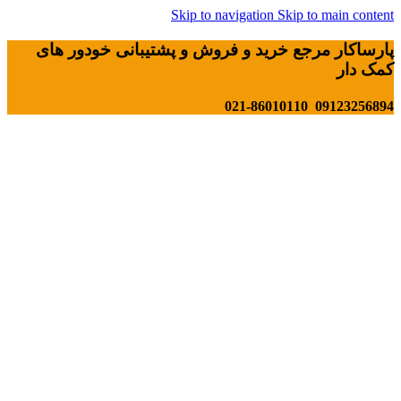
Skip to navigation
Skip to main content
پارساکار مرجع خرید و فروش و پشتیبانی خودور های
کمک دار
09123256894 021-86010110