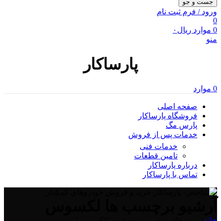
جست و جو
ورود / فرم ثبت نام
0
0
موارد
ریال
۰
منو
پارساکار
0
موارد
صفحه اصلی
فروشگاه پارساکار
پارس مگ
خدمات پس از فروش
خدمات فنی
تامین قطعات
درباره پارساکار
تماس با پارساکار
آرشیو برچسب ها لکسوس
خانه
/
پست های برچسب زده شده "لکسوس"