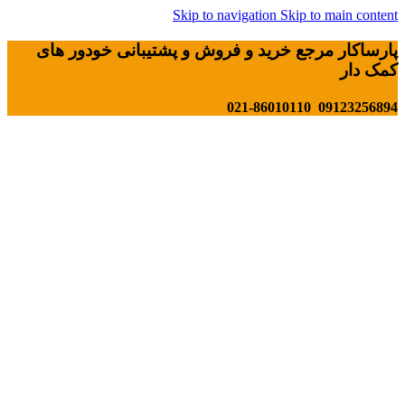
Skip to navigation
Skip to main content
پارساکار مرجع خرید و فروش و پشتیبانی خودور های
کمک دار
09123256894 021-86010110