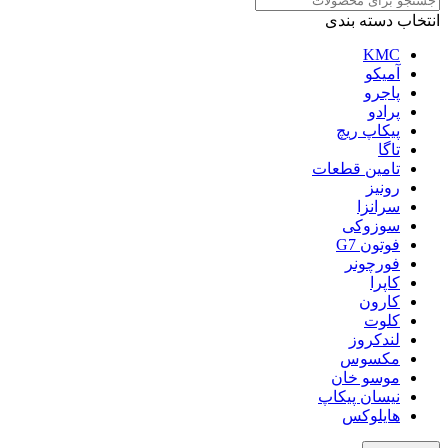
انتخاب دسته بندی
KMC
آمیکو
پاجرو
پرادو
پیکاپ ریچ
تاگا
تامین قطعات
رونیز
سرانزا
سوزوکی
فوتون G7
فورچونر
کاپرا
کارون
کلوت
لندکروز
مکسوس
موسو خان
نیسان پیکاپ
هایلوکس