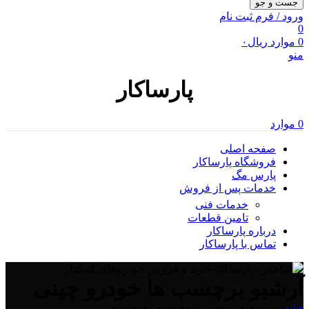
جست و جو
ورود / فرم ثبت نام
0
0
موارد
ریال
۰
منو
پارساکار
0
موارد
صفحه اصلی
فروشگاه پارساکار
پارس مگ
خدمات پس از فروش
خدمات فنی
تامین قطعات
درباره پارساکار
تماس با پارساکار
آرشیو برچسب ها خودرو چینی
خانه
/
پست های برچسب زده شده "خودرو چینی"