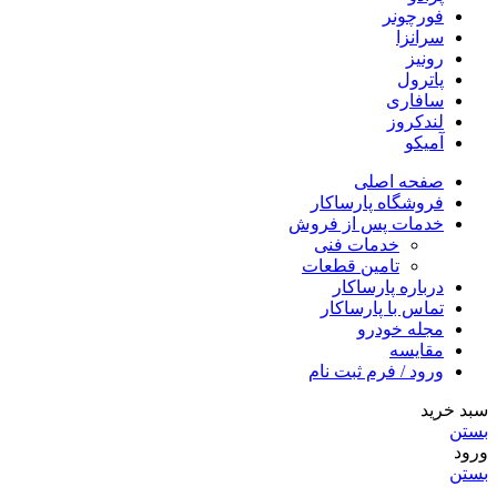
فورچونر
سرانزا
رونیز
پاترول
سافاری
لندکروز
آمیکو
صفحه اصلی
فروشگاه پارساکار
خدمات پس از فروش
خدمات فنی
تامین قطعات
درباره پارساکار
تماس با پارساکار
مجله خودرو
مقایسه
ورود / فرم ثبت نام
سبد خرید
بستن
ورود
بستن