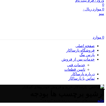
ورود / فرم ثبت نام
0
0
موارد
ریال
۰
منو
0
موارد
صفحه اصلی
فروشگاه پارساکار
پارس مگ
خدمات پس از فروش
خدمات فنی
تامین قطعات
درباره پارساکار
تماس با پارساکار
آرشیو برچسب ها بودجه
خانه
/
پست های برچسب زده شده "بودجه"