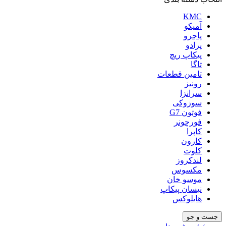
KMC
آمیکو
پاجرو
پرادو
پیکاپ ریچ
تاگا
تامین قطعات
رونیز
سرانزا
سوزوکی
فوتون G7
فورچونر
کاپرا
کارون
کلوت
لندکروز
مکسوس
موسو خان
نیسان پیکاپ
هایلوکس
جست و جو