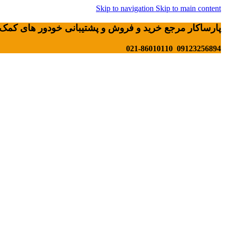
Skip to navigation
Skip to main content
پارساکار مرجع خرید و فروش و پشتیبانی خودور های کمک 
09123256894 021-86010110