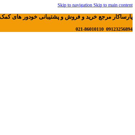
Skip to navigation
Skip to main content
پارساکار مرجع خرید و فروش و پشتیبانی خودور های کمک 
09123256894 021-86010110