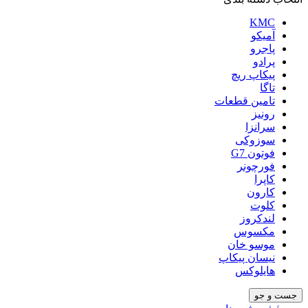
KMC
آمیکو
پاجرو
پرادو
پیکاپ ریچ
تاگا
تامین قطعات
رونیز
سرانزا
سوزوکی
فوتون G7
فورچونر
کاپرا
کارون
کلوت
لندکروز
مکسوس
موسو خان
نیسان پیکاپ
هایلوکس
جست و جو