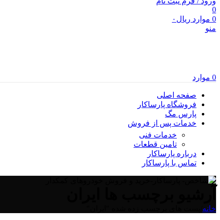
ورود / فرم ثبت نام
0
0
موارد
ریال
۰
منو
0
موارد
صفحه اصلی
فروشگاه پارساکار
پارس مگ
خدمات پس از فروش
خدمات فنی
تامین قطعات
درباره پارساکار
تماس با پارساکار
آرشیو برچسب ها ایران
خانه
/
پست های برچسب زده شده "ایران"