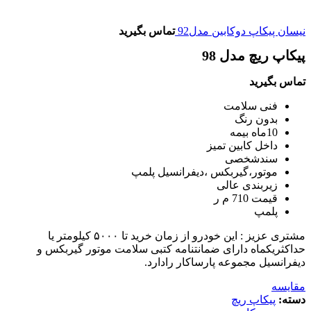
نیسان پیکاپ دوکابین مدل92
تماس بگیرید
پیکاپ ریچ مدل 98
تماس بگیرید
فنی سلامت
بدون رنگ
10ماه بیمه
داخل کابین تمیز
سندشخصی
موتور،گیربکس ،دیفرانسیل پلمپ
زیربندی عالی
قیمت 710 م ر
پلمپ
مشتری عزیز : این خودرو از زمان خرید تا ۵۰۰۰ کیلومتر یا
حداکثریکماه دارای ضمانتنامه کتبی سلامت موتور گیربکس و
دیفرانسیل مجموعه پارساکار رادارد.
مقایسه
دسته:
پیکاپ ریچ