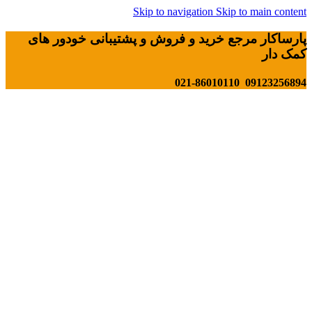
Skip to navigation
Skip to main content
پارساکار مرجع خرید و فروش و پشتیبانی خودور های
کمک دار
09123256894 021-86010110