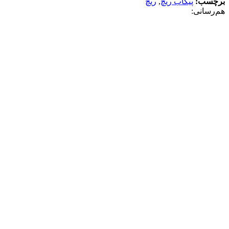
برچسب:
پیکاب ریچ
,
ریچ
هم‌رسانی:
توضیحات
مشخصات محصول
نظرات (0)
توضیحات
پیکاپ ریچ مدل 98
مشخصات محصول
مشخصات خودرو
کابین
دوکابین
70000
کارکرد خودرو
نوع گیبرکس
دستی
نیرو محرکه
دو دیفرانسیل
نظرات (0)
دیدگاهها
هیچ دیدگاهی برای این محصول نوشته نشده است.