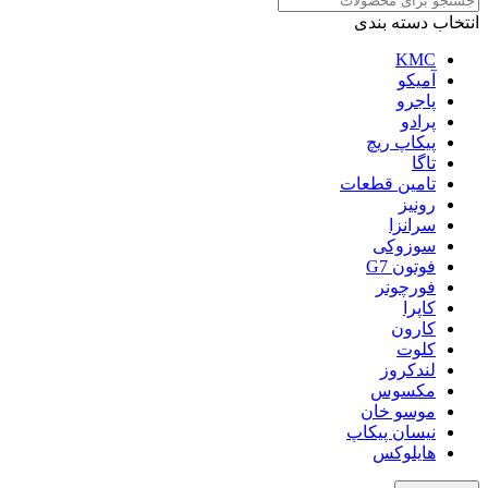
انتخاب دسته بندی
KMC
آمیکو
پاجرو
پرادو
پیکاپ ریچ
تاگا
تامین قطعات
رونیز
سرانزا
سوزوکی
فوتون G7
فورچونر
کاپرا
کارون
کلوت
لندکروز
مکسوس
موسو خان
نیسان پیکاپ
هایلوکس