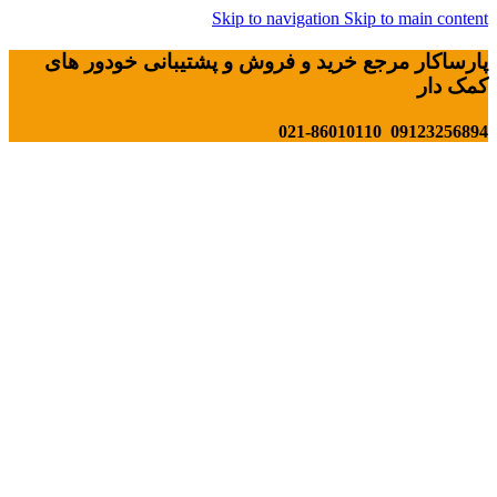
Skip to navigation
Skip to main content
پارساکار مرجع خرید و فروش و پشتیبانی خودور های
کمک دار
09123256894 021-86010110