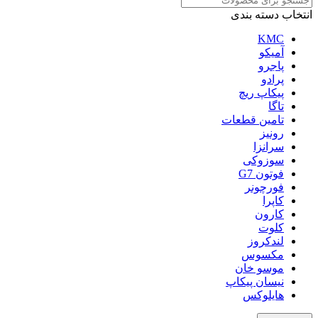
انتخاب دسته بندی
KMC
آمیکو
پاجرو
پرادو
پیکاپ ریچ
تاگا
تامین قطعات
رونیز
سرانزا
سوزوکی
فوتون G7
فورچونر
کاپرا
کارون
کلوت
لندکروز
مکسوس
موسو خان
نیسان پیکاپ
هایلوکس