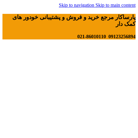
Skip to navigation
Skip to main content
پارساکار مرجع خرید و فروش و پشتیبانی خودور های
کمک دار
09123256894 021-86010110