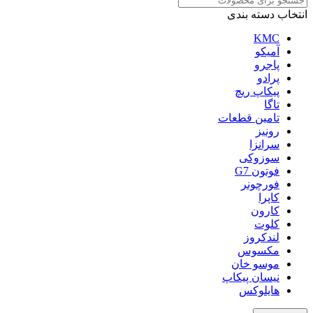
انتخاب دسته بندی
KMC
آمیکو
پاجرو
پرادو
پیکاپ ریچ
تاگا
تامین قطعات
رونیز
سرانزا
سوزوکی
فوتون G7
فورچونر
کاپرا
کارون
کلوت
لندکروز
مکسوس
موسو خان
نیسان پیکاپ
هایلوکس