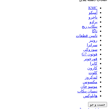
KMC
آمیکو
پاجرو
پرادو
پیکاپ ریچ
تاگا
تامین قطعات
رونیز
سرانزا
سوزوکی
فوتون G7
فورچونر
کاپرا
کارون
کلوت
لندکروز
مکسوس
موسو خان
نیسان پیکاپ
هایلوکس
جست و جو