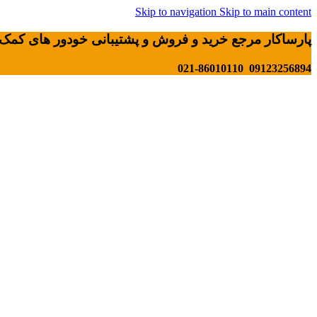
Skip to navigation
Skip to main content
پارساکار مرجع خرید و فروش و پشتیبانی خودور های کمک 
09123256894 021-86010110