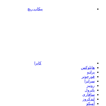
پیکاپ ریچ
کاپرا
هایلوکس
پرادو
فورچونر
سرانزا
رونیز
پاترول
سافاری
لندکروز
آمیکو