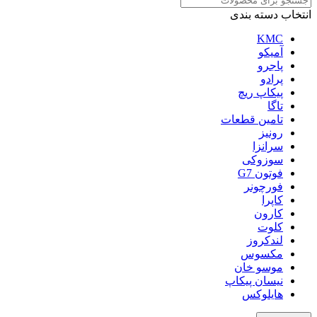
انتخاب دسته بندی
KMC
آمیکو
پاجرو
پرادو
پیکاپ ریچ
تاگا
تامین قطعات
رونیز
سرانزا
سوزوکی
فوتون G7
فورچونر
کاپرا
کارون
کلوت
لندکروز
مکسوس
موسو خان
نیسان پیکاپ
هایلوکس