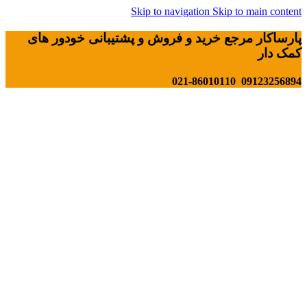
Skip to navigation
Skip to main content
پارساکار مرجع خرید و فروش و پشتیبانی خودور های
کمک دار
09123256894 021-86010110