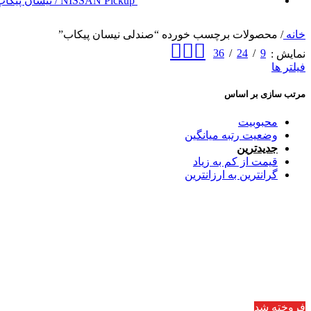
NISSAN Pickup / نیسان پیکاپ
خانه
/
محصولات برچسب خورده “صندلی نیسان پیکاب”
36
24
9
نمایش
فیلتر ها
مرتب سازی بر اساس
محبوبیت
وضعیت رتبه میانگین
جدیدترین
قیمت از کم به زیاد
گرانترین به ارزانترین
فروخته شد