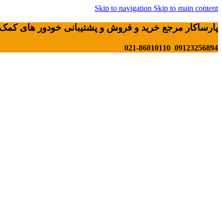
Skip to navigation
Skip to main content
پارساکار مرجع خرید و فروش و پشتیبانی خودور های کمک 
09123256894 021-86010110