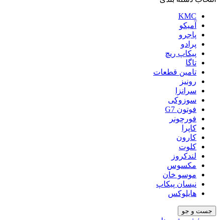
KMC
آمیکو
پاجرو
پرادو
پیکاپ ریچ
تاگا
تامین قطعات
رونیز
سرانزا
سوزوکی
فوتون G7
فورچونر
کاپرا
کارون
کلوت
لندکروز
مکسوس
موسو خان
نیسان پیکاپ
هایلوکس
جست و جو