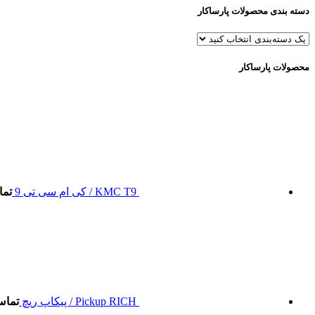
دسته بندی محصولات پارساکار
محصولات پارساکار
KMC T9 / کی ام سی تی 9
تما
Pickup RICH / پیکاپ ریچ
تماس