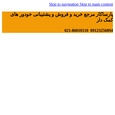
Skip to navigation
Skip to main content
پارساکار مرجع خرید و فروش و پشتیبانی خودور های
کمک دار
09123256894 021-86010110