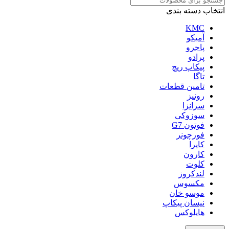
انتخاب دسته بندی
KMC
آمیکو
پاجرو
پرادو
پیکاپ ریچ
تاگا
تامین قطعات
رونیز
سرانزا
سوزوکی
فوتون G7
فورچونر
کاپرا
کارون
کلوت
لندکروز
مکسوس
موسو خان
نیسان پیکاپ
هایلوکس